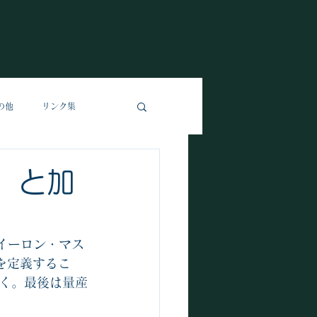
の他
リンク集
、と加
イーロン・マス
を定義するこ
続く。最後は量産