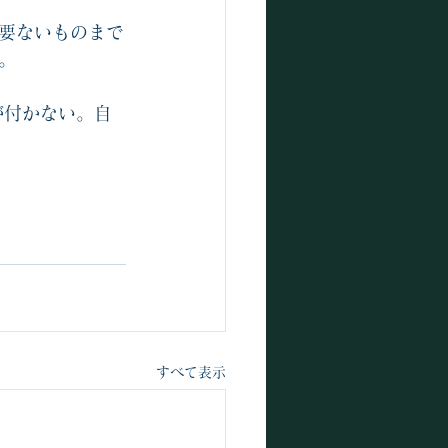
要ないものまで
。
が付かない。自
すべて表示