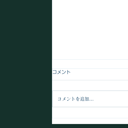
建設現場 アプリで省力化
コメント
建設現場での省力化事例として
「ドローンで土地測量」「電子黒
板の作成」「建機の遠隔操作」
コメントを追加…
「点検状況の電子管理」「作業ア
プリのオフライン対応」が日経の
記事にあった。 建設現場での２
０２４年問題があり、大手では土