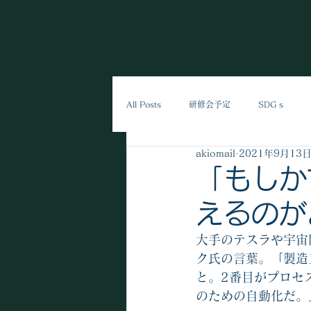
All Posts
研修会予定
SDGｓ
akiomail
2021年9月13
「もしか
えるのが
大手のテスラや宇宙
ク氏の言葉。「製造
と。2番目がプロセ
のための自動化だ。