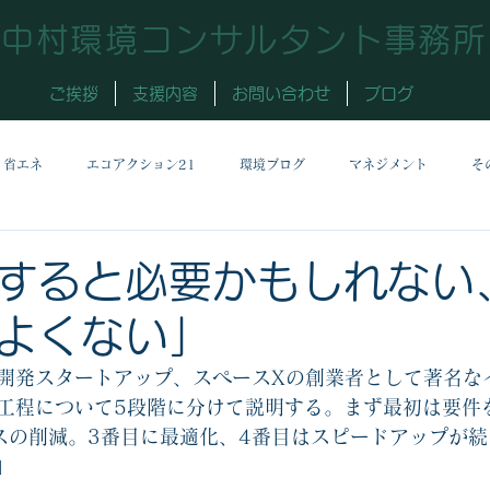
中村環境コンサルタント事務所
ご挨拶
支援内容
お問い合わせ
ブログ
省エネ
エコアクション21
環境ブログ
マネジメント
そ
日
すると必要かもしれない
よくない」
開発スタートアップ、スペースXの創業者として著名な
工程について5段階に分けて説明する。まず最初は要件
スの削減。3番目に最適化、4番目はスピードアップが
」