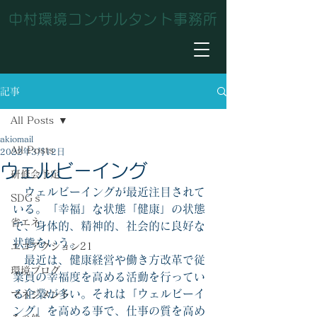
中村環境コンサルタント事務所
記事
All Posts
akiomail
All Posts
2022年3月12日
ウェルビーイング
研修会予定
　ウェルビーイングが最近注目されて
SDGｓ
いる。「幸福」な状態「健康」の状態
省エネ
で、身体的、精神的、社会的に良好な
状態をいう。
エコアクション21
　最近は、健康経営や働き方改革で従
環境ブログ
業員の幸福度を高める活動を行ってい
る企業が多い。それは「ウェルビーイ
マネジメント
ング」を高める事で、仕事の質を高め