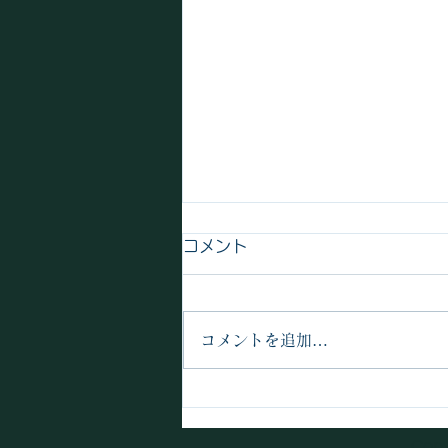
万博閉幕
コメント
2025年10月13日「 大阪・関西
万博が13日、閉幕した」国内開
催で過去最多の158カ国・地域が
コメントを追加…
参加し、来場者は2500万人を超
えた。テーマ「いのち輝く未来社
会のデザイン」の理念の継承が求
められる。 私はどうも人混み
Cop