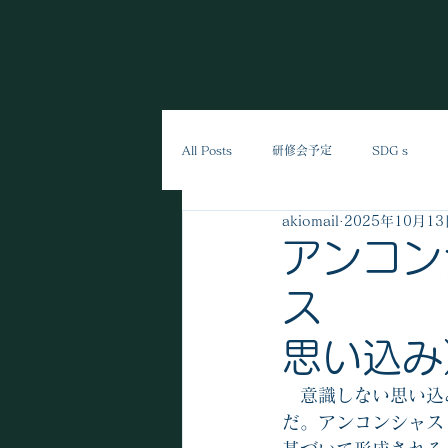
All Posts
研修会予定
SDGｓ
akiomail
2025年10月13
アンコン
ス
思い込み
　意識しない思い込
だ。アンコンシャス・