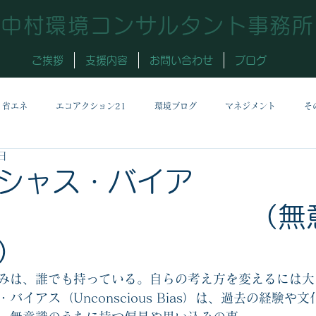
中村環境コンサルタント事務所
ご挨拶
支援内容
お問い合わせ
ブログ
省エネ
エコアクション21
環境ブログ
マネジメント
そ
日
シャス・バイア
 （無意
）
みは、誰でも持っている。自らの考え方を変えるには大
バイアス（Unconscious Bias）は、過去の経験や